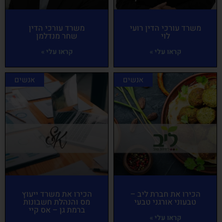
משרד עורכי הדין רועי
משרד עורכי הדין
לוי
שחר מנדלמן
קראו עלי »
קראו עלי »
אנשים
אנשים
הכירו את חברת ליב –
הכירו את משרד ייעוץ
טבעוני אורגני טבעי
מס והנהלת חשבונות
ברמת גן – אס קיי
קראו עלי »