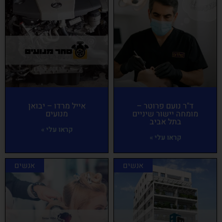
ד"ר נועם פרוטר –
אייל מרדו – יבואן
מומחה יישור שיניים
מנועים
בתל אביב
קראו עלי »
קראו עלי »
אנשים
אנשים