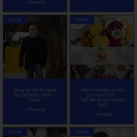
קראו עלי »
אנשים
אנשים
הפנים שמאחורי הפרי
מטפטים ועד פרקטים
– הכירו את יניב
– סיפור ההצלחה של
ואושרי המנוע של "פרי
"טאפי"
לוקו"
קראו עלי »
קראו עלי »
אנשים
אנשים