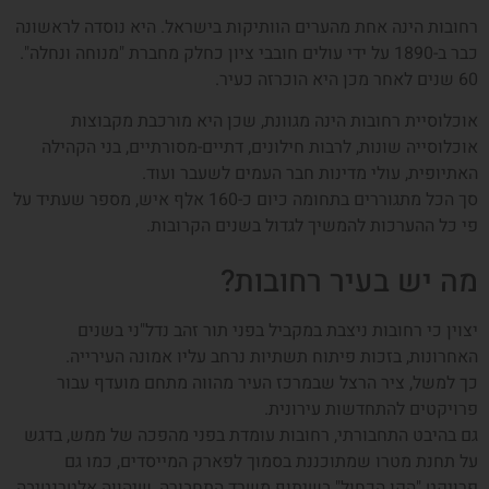
רחובות הינה אחת מהערים הוותיקות בישראל. היא נוסדה לראשונה
כבר ב-1890 על ידי עולים חובבי ציון כחלק מחברת "מנוחה ונחלה".
60 שנים לאחר מכן היא הוכרזה כעיר.
אוכלוסיית רחובות הינה מגוונת, שכן היא מורכבת מקבוצות
אוכלוסייה שונות, לרבות חילונים, דתיים-מסורתיים, בני הקהילה
האתיופית, עולי מדינות חבר העמים לשעבר ועוד.
סך הכל מתגוררים בתחומה כיום כ-160 אלף איש, מספר שעתיד על
פי כל ההערכות להמשיך לגדול בשנים הקרובות.
מה יש בעיר רחובות?
יצוין כי רחובות ניצבת במקביל בפני תור זהב נדל"ני בשנים
האחרונות, בזכות פיתוח תשתיות נרחב עליו אמונה העירייה.
כך למשל, ציר הרצל שבמרכז העיר מהווה מתחם מועדף עבור
פרויקטים להתחדשות עירונית.
גם בהיבט התחבורתי, רחובות עומדת בפני מהפכה של ממש, בדגש
על תחנת מטרו שמתוכננת בסמוך לפארק המייסדים, כמו גם
פרויקט "הקו הכחול" בשיתוף משרד התחבורה, שיהווה אלטרנטיבה