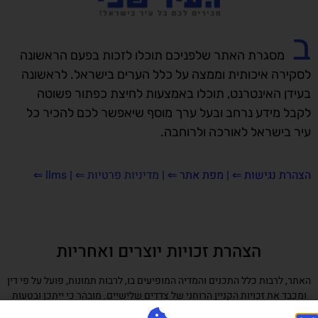
ב
מסגרת האתר שלפניכם תוכלו לזכות בפעם הראשונה
לסקירה איכותית וממצה על כלל הערים בישראל. לראשונה
בעידן האינטרנט, תוכלו באמצעות לחיצת כפתור פשוטה
לקבל מידע נרחב ובעל ערך מוסף שיאפשר לכם להכיר כל
עיר בישראל לאורכה ולרוחבה.
הצהרת נגישות
⇐ |
מפת אתר ⇐
|
מדיניות פרטיות ⇐
|
llms
⇐
הצהרת זכויות יוצרים ואחריות
האתר, לרבות כלל התכנים והמדיה המופיעים בו, לרבות תמונות, פועל על פי דין
ומכבד את זכויות הקניין הרוחני של צדדים שלישיים. מובהר כי ייתכן ובטעות
עלה לאתר תוכן (לרבות תמונות) אשר עשוי להוות הפרה לכאורה של זכויות