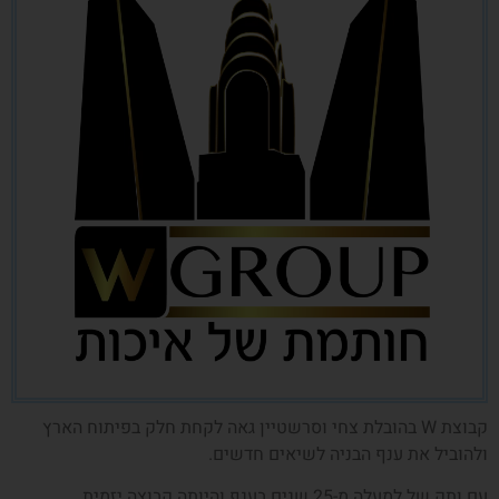
קבוצת W בהובלת צחי וסרשטיין גאה לקחת חלק בפיתוח הארץ
ולהוביל את ענף הבניה לשיאים חדשים.
עם ותק של למעלה מ-25 שנים בענף והיותה קבוצה יזמית