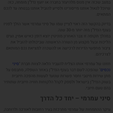
במצב שכזה אין מנוס מלהיעזר בחברה או יועץ נדל"ן מומחה, כזה
שיוכל לגאול אותנו מייסורינו ולסייע להוביל אותנו בבטחה עד לנכס
המתאים.
בדיוק בהקשר הזה ראוי לציין שמו של סיני עמרמי אשר הולך לפניו
בענף הנדל"ן מזה יותר מ-30 שנה.
במהלך תקופה זו צבר האחרון מוניטין יוצא דופן כאיש אמין, נעים
הליכות ובעל מקצוע מן השורה הראשונה שביכולתו להוביל את
ציבור מחפשי הדירות לרכישה או להשכרה למציאת נכס המותאם
לצרכיהם.
חזונו של עמרמי אותו הצליח להעביר הלאה לצוות חברת "
סיני
נכסים
" שהפכה לשם דבר בענף הנדל"ן באזור השפלה, מתבסס על
מתן שירות מיטבי וחסר פשרות שנועד לעשות מהפכה חיובית
בשוק הנדל"ן בישראל ולספק לקהל הלקוחות חוויה חיובית שתותיר
בהם טעם חיובי.
סיני עמרמי – יחד כל הדרך
עיקר ההתמחות של עמרמי מתרכזת בעיר רחובות לאורכה ולרוחבה,