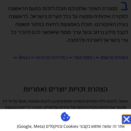
ב
מסגרת האתר שלפניכם תוכלו לזכות בפעם הראשונה
לסקירה איכותית וממצה על כלל הערים בישראל. לראשונה
בעידן האינטרנט, תוכלו באמצעות לחיצת כפתור פשוטה
לקבל מידע נרחב ובעל ערך מוסף שיאפשר לכם להכיר כל
עיר בישראל לאורכה ולרוחבה.
הצהרת נגישות
⇐ |
מפת אתר ⇐
|
מדיניות פרטיות ⇐
|
llms
⇐
הצהרת זכויות יוצרים ואחריות
האתר, לרבות כלל התכנים והמדיה המופיעים בו, לרבות תמונות, פועל על פי דין
ומכבד את זכויות הקניין הרוחני של צדדים שלישיים. מובהר כי ייתכן ובטעות
עלה לאתר תוכן (לרבות תמונות) אשר עשוי להוות הפרה לכאורה של זכויות
יוצרים. מובהר ומוסכם כי למפעילי האתר לא תהיה כל אחריות ישירה או
עקיפה לכל נזק שייגרם עקב פרסום כאמור, וכי כל פנייה בדבר חשש להפרת
אתר זה עושה שימוש בקובצי Cookies ובפיקסלים (Google, Meta)