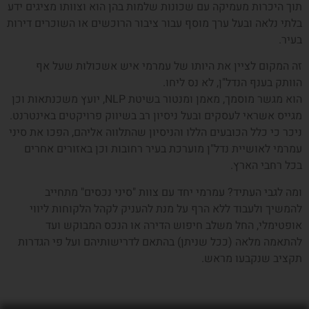
תוך היכרות מעמיקה עם שכונות שלמות בהן הוא וצוותו מציגים ידע
בלתי נלאה ובעל ערך מוסף עבור ציבור הרוכשים או השוכרים דירות
בעיר.
זה המקום לציין את היותו של עמרמי איש אשכולות שעל אף
הוותק בענף הנדל"ן, לא נס ליחו.
הוא מגשר מוסמך, מאמן ומנטור בשיטת NLP, יועץ משכנתאות וכן
מגייס אשראי לעסקים ובעל ניסיון רב בשיווק פרויקטים באינטרנט.
ניכר כי כלל הכובעים הללו והניסיון שהתלווה אליהם, הפכו את סיני
עמרמי לאושיית נדל"ן מוערכת בעיר רחובות וכן באזורים אחרים
בכל רחבי הארץ.
ומה לגבי העתיד? עמרמי יחד עם צוות "סיני נכסים" מתחייב
להמשיך ולעבוד ללא הרף על מנת להעניק לקהל הלקוחות ליווי
אופטימלי, החל משלב חיפוש הדירה או הנכס המבוקש ועד
להתאמה מלאה (ככל שניתן) בהתאם לדרישותיהם ועל פי הגדרות
תקציב שנקבעו מראש.