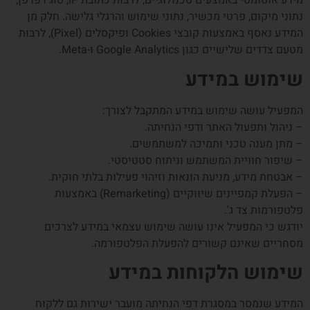
מידע אוטומטי באמצעים טכנולוגיים, לרבות כתובת IP, סוג דפדפן,
נתוני מיקום, פרטי מכשיר, נתוני שימוש והרגלי גלישה. חלק מן
המידע נאסף באמצעות קובצי Cookies ופיקסלים (Pixel), לרבות
מטעם צדדים שלישיים כגון Google Analytics ו-Meta.
שימוש במידע
המפעיל עושה שימוש במידע המתקבל לצורך:
– ניהול ותפעול האתר ודפי הנחיתה.
– מתן מענה טכני ותמיכה למשתמשים.
– שיפור חוויית המשתמש וניתוח סטטיסטי.
– אבטחת מידע, מניעת הונאות וזיהוי פעילות בלתי חוקית.
– הפעלת קמפיינים שיווקיים (Remarketing) באמצעות
פלטפורמות צד ג'.
יודגש כי המפעיל אינו עושה שימוש עצמאי במידע לצרכים
מסחריים שאינם קשורים להפעלת הפלטפורמה.
שימוש הלקוחות במידע
המידע שנמסר במסגרת דפי הנחיתה מועבר ישירות גם ללקוח