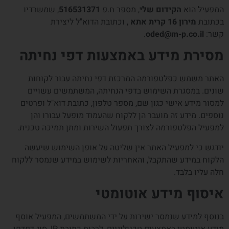
המפעיל הוא
הקידום שלי
, מספר ח.פ
516531371
, שמשרדיו
בכתובת
מירון 16 קרית אתא
, וכתובת הדוא"ל ליצירת
קשר:
oded@m-p.co.il
.
מסירת מידע באמצעות דפי נחיתה
האתר משמש כפלטפורמה המרכזת דפי נחיתה עבור לקוחות
שונים. במסגרת השימוש בדפי הנחיתה, המשתמשים עשויים
למסור מידע אישי כגון שם, מספר טלפון, כתובת דוא"ל ופרטים
נוספים. מידע זה מועבר הן ללקוח שהעמוד מופעל עבורו והן
למפעיל הפלטפורמה לצורך תפעול השירות ומתן תמיכה טכנית.
יודגש כי למפעיל האתר אין שליטה על אופן השימוש שיעשה
הלקוח במידע שהתקבל, והאחריות לשימוש במידע שנמסר ללקוח
חלה עליו בלבד.
איסוף מידע אוטומטי
בנוסף למידע שנמסר ישירות על ידי המשתמשים, המפעיל אוסף