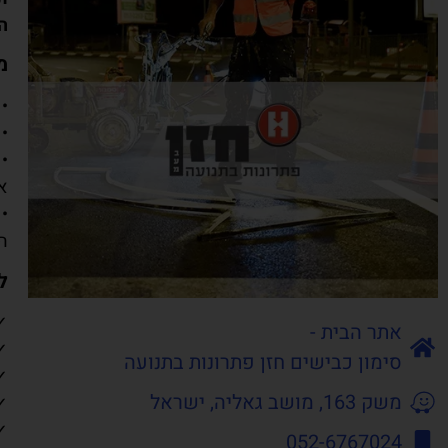
ה
מ
•
•
• 
או
• 
ה
ל
✓ 
אתר הבית -
✓ 
סימון כבישים חזן פתרונות בתנועה
✓
משק 163, מושב גאליה, ישראל
✓
✓ 
052-6767024​