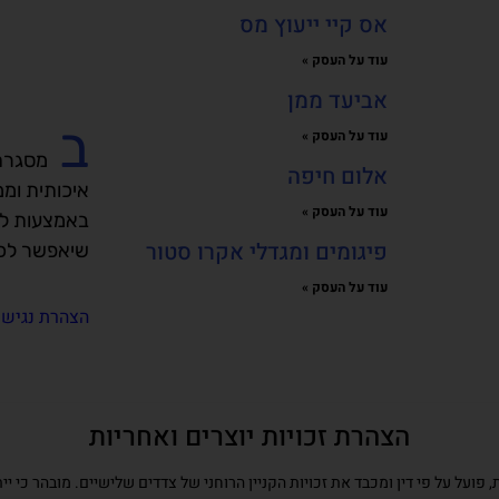
אס קיי ייעוץ מס
עוד על העסק »
אביעד ממן
ב
עוד על העסק »
מסגרת
אלום חיפה
איכותית ומ
עוד על העסק »
באמצעות לח
פיגומים ומגדלי אקרו סטור
שיאפשר לכם
עוד על העסק »
הצהרת נגישו
הצהרת זכויות יוצרים ואחריות
 פועל על פי דין ומכבד את זכויות הקניין הרוחני של צדדים שלישיים. מובהר כי י