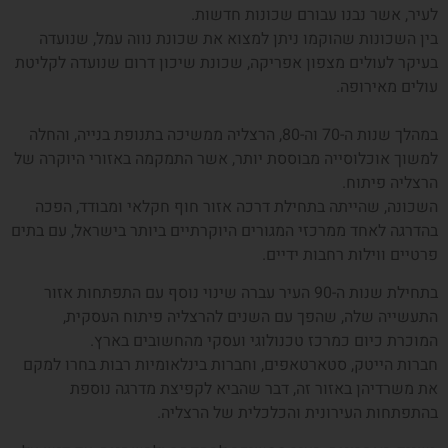
לעיר, אשר נבנו עבורם שכונות חדשות.
בין השכונות שהוקמו ניתן למצוא את שכונת נווה עמל, שנועדה
בעיקר לעולים מצפון אפריקה, שכונת שיכון דרום שנועדה לקליטת
עולים מאירופה.
במהלך שנות ה-70 וה-80, הרצליה ממשיכה בתנופת בנייה, והחלה
למשוך אוכלוסייה מבוססת יותר, אשר התמקמה באזורי היוקרה של
הרצליה פיתוח.
השכונה, שהייתה בתחילת דרכה אזור חוף חקלאי ומבודד, הפכה
בהדרגה לאחד ממרכזי המגורים היוקרתיים ביותר בישראל, עם בתים
פרטיים ווילות רחבות ידיים.
בתחילת שנות ה-90 העיר עברה שינוי נוסף עם התפתחות אזור
התעשייה שלה, שהפך עם השנים להרצליה פיתוח העסקית,
המוכרת כיום כמרכז טכנולוגי ועסקי מהחשובים בארץ.
חברות הייטק, סטארטאפים, וחברות בינלאומיות רבות בחרו למקם
את משרדיהן באזור זה, דבר שהביא לקפיצת מדרגה נוספת
בהתפתחות העירונית והכלכלית של הרצליה.