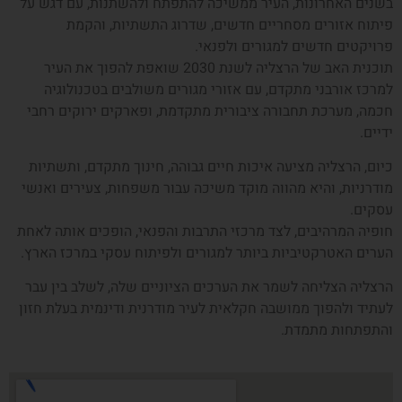
בשנים האחרונות, העיר ממשיכה להתפתח ולהשתנות, עם דגש על
פיתוח אזורים מסחריים חדשים, שדרוג התשתיות, והקמת
פרויקטים חדשים למגורים ולפנאי.
תוכנית האב של הרצליה לשנת 2030 שואפת להפוך את העיר
למרכז אורבני מתקדם, עם אזורי מגורים משולבים בטכנולוגיה
חכמה, מערכת תחבורה ציבורית מתקדמת, ופארקים ירוקים רחבי
ידיים.
כיום, הרצליה מציעה איכות חיים גבוהה, חינוך מתקדם, ותשתיות
מודרניות, והיא מהווה מוקד משיכה עבור משפחות, צעירים ואנשי
עסקים.
חופיה המרהיבים, לצד מרכזי התרבות והפנאי, הופכים אותה לאחת
הערים האטרקטיביות ביותר למגורים ולפיתוח עסקי במרכז הארץ.
הרצליה הצליחה לשמר את הערכים הציוניים שלה, לשלב בין עבר
לעתיד ולהפוך ממושבה חקלאית לעיר מודרנית ודינמית בעלת חזון
והתפתחות מתמדת.